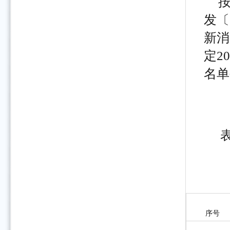
发〔
新消
定2
名单
序号