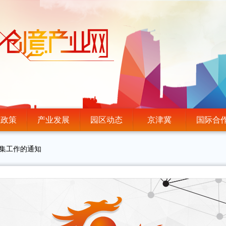
业政策
产业发展
园区动态
京津冀
国际合
征集工作的通知
，解锁年度顶配首发资源——
年度北京市实体书店扶持项目申报工作的通知
”企业沙龙邀请函