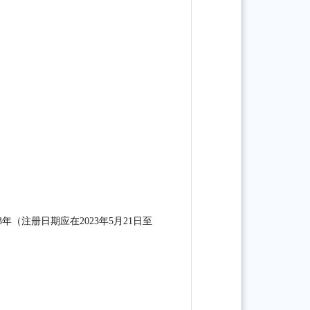
3年（
注册日期
应在2023年
5
月
21
日
至