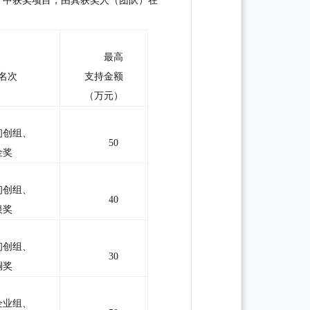
”
中获奖项目，由其获奖人（
团队
）在
最高
名次
支持金额
（万元）
初创组、
50
金奖
初创组、
40
银奖
初创组、
30
铜奖
企业组、