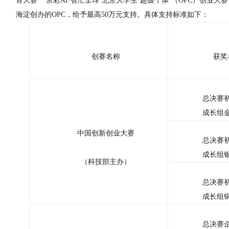
育大赛”“‘京彩AI·智汇全球’北京大学生‘超级个体’（OPC）创业大赛
海淀创办的OPC，给予最高50万元支持。
具体支持标准如下：
创赛名称
获奖
总决赛
成长组
中国创新创业大赛
总决赛
成长组
（科技部主办）
总决赛
成长组
总决赛