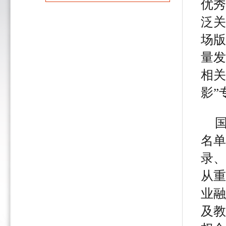
优秀
泛关
场版
量发
相关
影”
名单
录、
从重
业融
及教