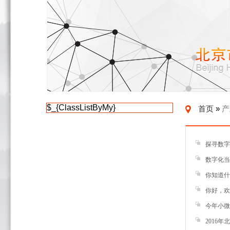
北京市广电局关于开展2026年“京琅琊”人才专
$_{ClassListByMy}
首页
»
产
探寻数字
数字化当
你知道什
你好，欢
今年小微
2016