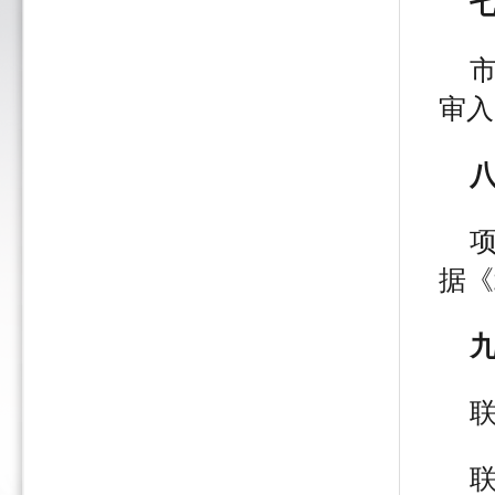
审入
据《
联