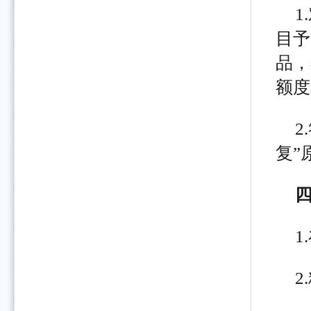
目予
品，
额度
复”